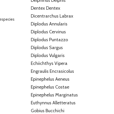
Delphinus Delphis
Dentex Dentex
Dicentrarchus Labrax
 especies
Diplodus Annularis
Diplodus Cervinus
Diplodus Puntazzo
Diplodus Sargus
Diplodus Vulgaris
Echiichthys Vipera
Engraulis Encrasicolus
Epinephelus Aeneus
Epinephelus Costae
Epinephelus Marginatus
Euthynnus Alletteratus
Gobius Bucchichi