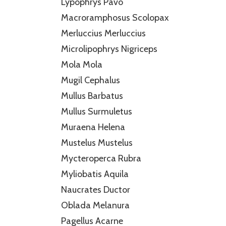
Lypophrys Pavo
Macroramphosus Scolopax
Merluccius Merluccius
Microlipophrys Nigriceps
Mola Mola
Mugil Cephalus
Mullus Barbatus
Mullus Surmuletus
Muraena Helena
Mustelus Mustelus
Mycteroperca Rubra
Myliobatis Aquila
Naucrates Ductor
Oblada Melanura
Pagellus Acarne