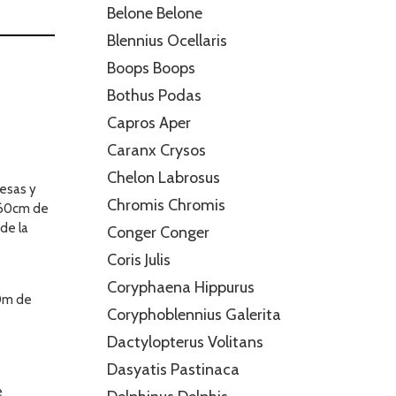
Belone Belone
Blennius Ocellaris
Boops Boops
Bothus Podas
Capros Aper
Caranx Crysos
Chelon Labrosus
uesas y
Chromis Chromis
s 60cm de
de la
Conger Conger
Coris Julis
Coryphaena Hippurus
80m de
Coryphoblennius Galerita
Dactylopterus Volitans
Dasyatis Pastinaca
e