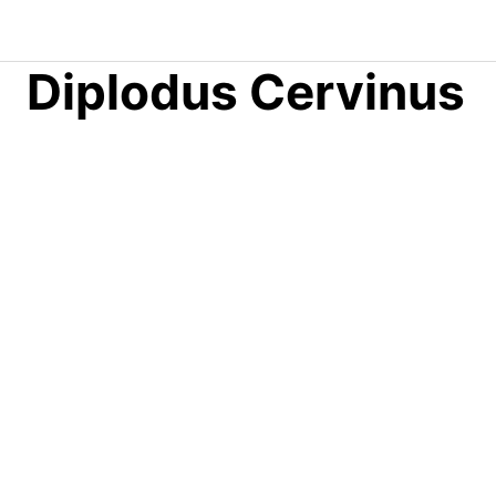
Saltar
al
contenido
Diplodus Cervinus