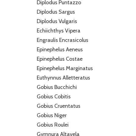
Diplodus Puntazzo
Diplodus Sargus
Diplodus Vulgaris
Echiichthys Vipera
Engraulis Encrasicolus
Epinephelus Aeneus
Epinephelus Costae
Epinephelus Marginatus
Euthynnus Alletteratus
Gobius Bucchichi
Gobius Cobitis
Gobius Cruentatus
Gobius Niger
Gobius Roulei
Gymnura Altavela