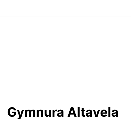
Saltar
al
contenido
Gymnura Altavela