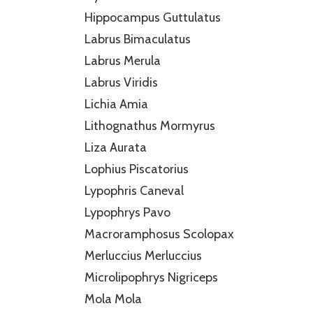
Hippocampus Guttulatus
Labrus Bimaculatus
Labrus Merula
Labrus Viridis
Lichia Amia
Lithognathus Mormyrus
Liza Aurata
Lophius Piscatorius
Lypophris Caneval
Lypophrys Pavo
Macroramphosus Scolopax
Merluccius Merluccius
Microlipophrys Nigriceps
Mola Mola