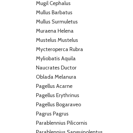
Mugil Cephalus
Mullus Barbatus
Mullus Surmuletus
Muraena Helena
Mustelus Mustelus
Mycteroperca Rubra
Myliobatis Aquila
Naucrates Ductor
Oblada Melanura
Pagellus Acarne
Pagellus Erythrinus
Pagellus Bogaraveo
Pagrus Pagrus
Parablennius Pilicornis
Parablennius Sanguinolentus