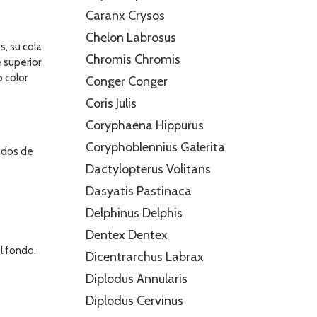
Caranx Crysos
Chelon Labrosus
, su cola
Chromis Chromis
 superior,
 color
Conger Conger
Coris Julis
Coryphaena Hippurus
Coryphoblennius Galerita
ndos de
Dactylopterus Volitans
Dasyatis Pastinaca
Delphinus Delphis
Dentex Dentex
l fondo.
Dicentrarchus Labrax
Diplodus Annularis
Diplodus Cervinus