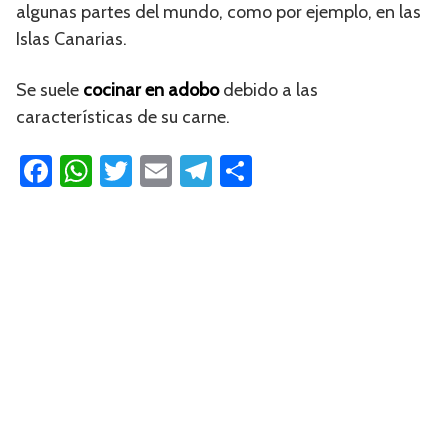
algunas partes del mundo, como por ejemplo, en las
Islas Canarias.
Se suele
cocinar en adobo
debido a las
características de su carne.
Fa
W
T
E
Te
C
ce
h
wi
m
le
o
b
at
tt
ail
gr
m
o
s
er
a
p
ok
A
m
ar
p
tir
p