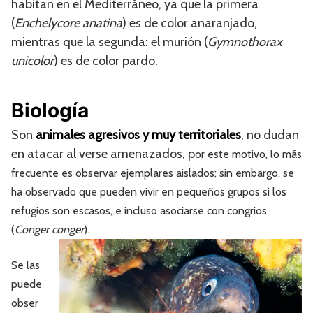
habitan en el Mediterráneo, ya que la primera
(
Enchelycore anatina
) es de color anaranjado,
mientras que la segunda: el murión (
Gymnothorax
unicolor
) es de color pardo.
Biología
Son
animales agresivos y muy territoriales
, no dudan
en atacar al verse amenazados, p
or este motivo, lo más
frecuente es observar ejemplares aislados; sin embargo, se
ha observado que pueden vivir en pequeños grupos si los
refugios son escasos, e incluso asociarse con congrios
(
Conger conger
).
Se las
puede
obser